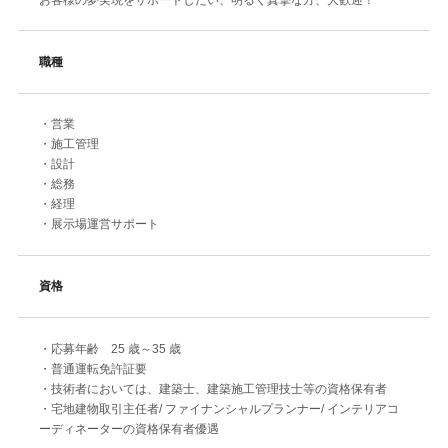
職種
・営業
・施工管理
・設計
・総務
・経理
・展示場運営サポート
資格
・応募年齢 25 歳～35 歳
・普通運転免許証要
・技術者においては、建築士、建築施工管理技士等の資格保有者
・宅地建物取引主任者/ ファイナンシャルプランナー/ インテリアコ
ーディネーターの資格保有者優遇